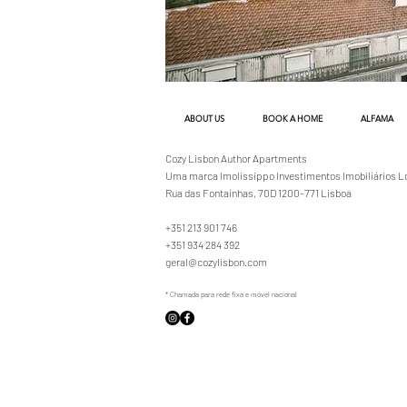
ABOUT US
BOOK A HOME
ALFAMA
Cozy Lisbon Author Apartments
Uma marca Imolissippo Investimentos Imobiliários L
Rua das Fontaínhas, 70D 1200-771 Lisboa
+351 213 901 746
+351 934 284 392
geral@cozylisbon.com
* Chamada para rede fixa e móvel nacional